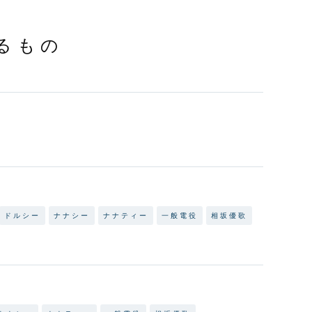
るもの
ドルシー
ナナシー
ナナティー
一般電役
相坂優歌