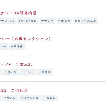
ナナシーDX開発物語
ナナシ−DX
SUPER電役
ナナシー
一般電役
原作・中澤浩史
ナシー【名機セレクション】
ナシー
一般電役
ビッグF こぼれ話
グ
こぼれ話
ナナシー
一般電役
伝説2 こぼれ話
こぼれ話
ドラゴン伝説
一般電役