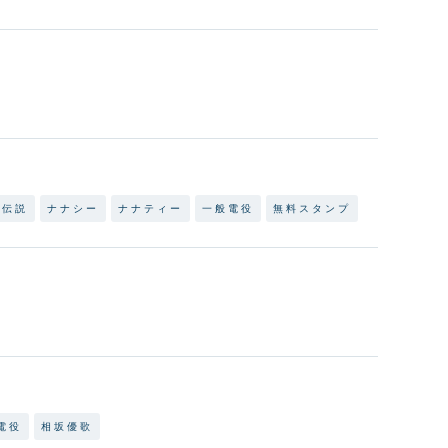
ン伝説
ナナシー
ナナティー
一般電役
無料スタンプ
電役
相坂優歌