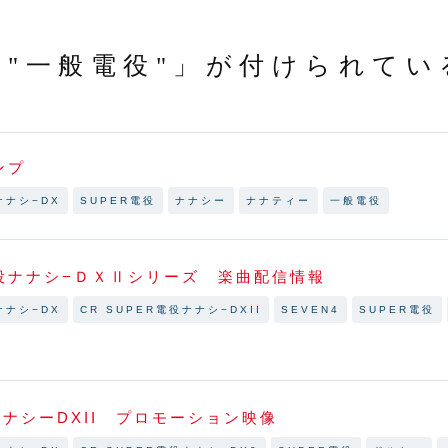
「"一般電役"」が付けられてい
ンプ
ナナシ−DX
SUPER電役
ナナシー
ナナティー
一般電役
役ナナシ−ＤＸⅡシリーズ 楽曲配信情報
ナナシ−DX
CR SUPER電役ナナシ−DXII
SEVEN4
SUPER電役
ナナシーDXII プロモーション映像