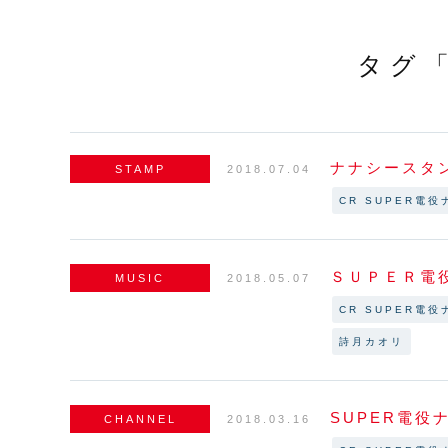
タグ
ナナシースタ
STAMP
2018.07.04
CR SUPER電役
ＳＵＰＥＲ電
MUSIC
2018.05.07
CR SUPER電役
詩月カオリ
SUPER電役
CHANNEL
2018.03.16