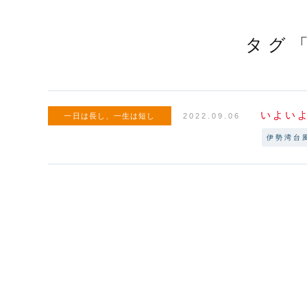
タグ
いよい
一日は長し、一生は短し
2022.09.06
伊勢湾台