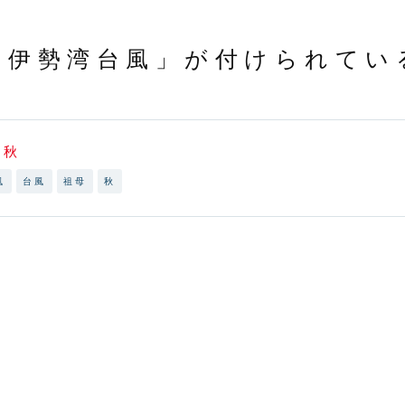
「伊勢湾台風」が付けられてい
よ秋
風
台風
祖母
秋